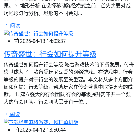
果。 2. 地形分析 在选择移动路径模式之前，首先需要对战
场地形进行分析。地形的不同会对...
阅读
2026-04-13 14:03:37
传奇盛世：行会如何提升等级
传奇盛世如何提升行会等级 随着游戏技术的不断发展，传奇
盛世成为了一款备受玩家喜爱的网络游戏。在游戏中，行会
等级的提升对于行会的发展至关重要。本文将从多个方面介
绍如何提升行会等级，帮助玩家在传奇盛世中取得更大的成
就。 1. 建立强大的行会团队 行会的等级提升离不开一个强
大的行会团队。行会团队需要有一位...
阅读
2026-04-12 13:50:44