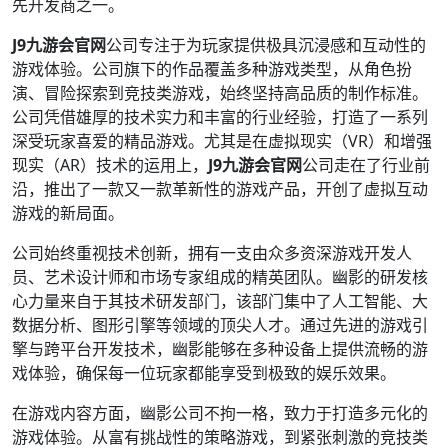
先开发商之一。
J9九游会官网
公司专注于为玩家提供极具沉浸感和互动性的
游戏体验。公司旗下的作品覆盖多种游戏类型，从角色扮
演、冒险探索到竞技类游戏，始终坚持高品质的制作标准。
公司凭借雄厚的技术实力和丰富的行业经验，打造了一系列
深受玩家喜爱的精品游戏。尤其是在虚拟现实（VR）和增强
现实（AR）技术的运用上，
J9九游会官网
公司走在了行业前
沿，推出了一款又一款革新性的游戏产品，开创了虚拟互动
游戏的新局面。
公司始终重视技术创新，拥有一支由众多资深游戏开发人
员、艺术设计师和市场专家组成的精英团队。幽影的研发核
心力量来自于其技术研发部门，该部门集中了人工智能、大
数据分析、图形引擎等领域的顶尖人才。通过先进的游戏引
擎与跨平台开发技术，幽影能够在多种设备上提供流畅的游
戏体验，确保每一位玩家都能享受到极致的娱乐效果。
在游戏内容方面，幽影公司不拘一格，致力于打造多元化的
游戏体验。从富有挑战性的策略游戏，到紧张刺激的竞技类