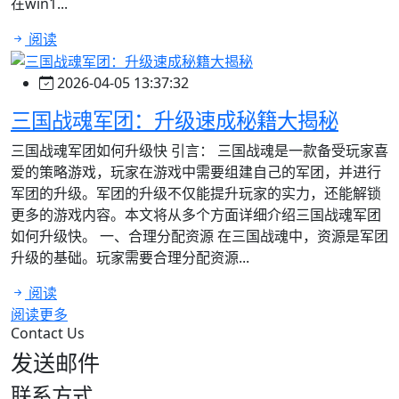
在win1...
阅读
2026-04-05 13:37:32
三国战魂军团：升级速成秘籍大揭秘
三国战魂军团如何升级快 引言： 三国战魂是一款备受玩家喜
爱的策略游戏，玩家在游戏中需要组建自己的军团，并进行
军团的升级。军团的升级不仅能提升玩家的实力，还能解锁
更多的游戏内容。本文将从多个方面详细介绍三国战魂军团
如何升级快。 一、合理分配资源 在三国战魂中，资源是军团
升级的基础。玩家需要合理分配资源...
阅读
阅读更多
Contact Us
发送邮件
联系方式