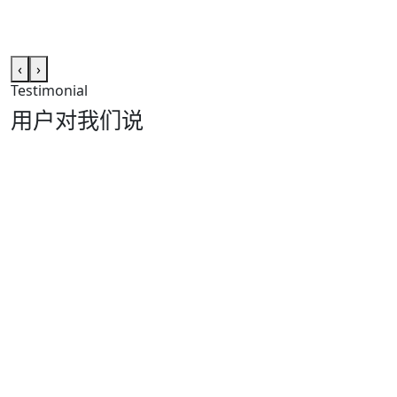
‹
›
Testimonial
用户对我们说