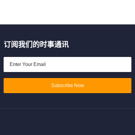
订阅我们的时事通讯
Subscribe Now