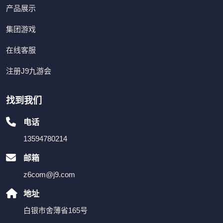
产品展示
集团游戏
在线客服
注册J9九游会
找到我们
电话
13594780214
邮箱
z6com@j9.com
地址
白银市舍薄省165号