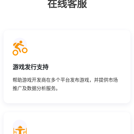
在线客服
游戏发行支持
帮助游戏开发商在多个平台发布游戏，并提供市场
推广及数据分析服务。