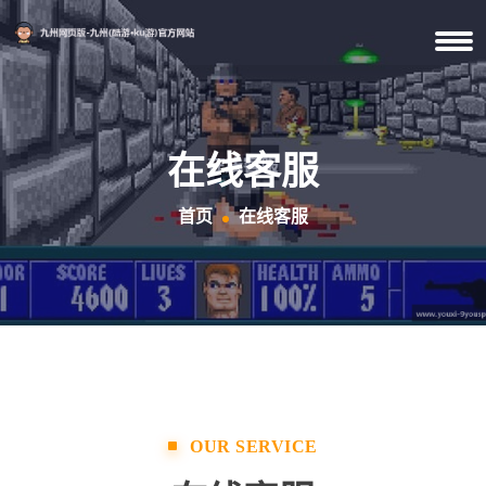
在线客服
首页
在线客服
OUR SERVICE